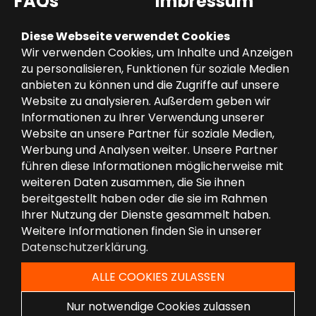
FAQs
Impressum
Datenschutz
Diese Webseite verwendet Cookies
Wir verwenden Cookies, um Inhalte und Anzeigen
zu personalisieren, Funktionen für soziale Medien
Heizung-Sanitär Klaß GmbH
anbieten zu können und die Zugriffe auf unsere
Website zu analysieren. Außerdem geben wir
An der Kälberweide 14a
Informationen zu Ihrer Verwendung unserer
82299 Türkenfeld
Website an unsere Partner für soziale Medien,
08193/32330-0
Werbung und Analysen weiter. Unsere Partner
führen diese Informationen möglicherweise mit
info@heizung-klass.de
weiteren Daten zusammen, die Sie ihnen
bereitgestellt haben oder die sie im Rahmen
Ihrer Nutzung der Dienste gesammelt haben.
Weitere Informationen finden Sie in unserer
Datenschutzerklärung
.
ALLE COOKIES ZULASSEN
Nur notwendige Cookies zulassen